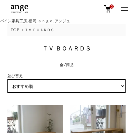
0
パイン家具工房,福岡,ａｎｇｅ,アンジュ
TOP
ＴＶ ＢＯＡＲＤＳ
ＴＶ ＢＯＡＲＤＳ
全7商品
並び替え