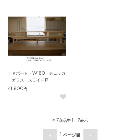
ＴＶボード・W180 チェッカ
ーガラス・スライド戸
41,800円
全
7
商品中
1 - 7
表示
1
ページ目