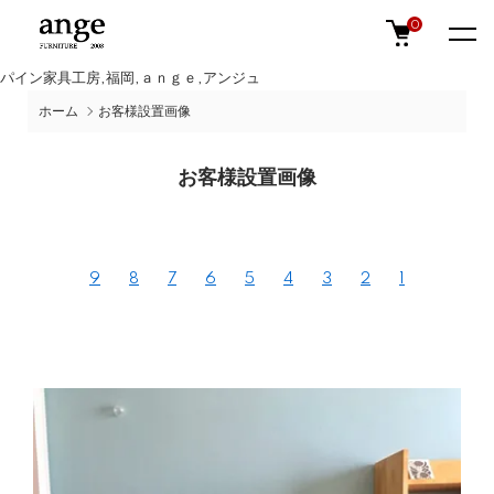
0
パイン家具工房,福岡,ａｎｇｅ,アンジュ
ホーム
お客様設置画像
お客様設置画像
9
8
7
6
5
4
3
2
1