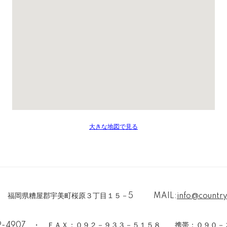
大きな地図で見る
109 福岡県糟屋郡宇美町桜原３丁目１５－5 MAIL:
info@countr
32-4907 ・ ＦＡＸ：０９２－９３３－５１５８ 携帯：０９０