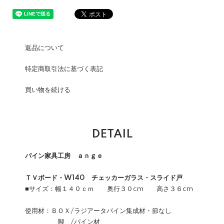
返品について
特定商取引法に基づく表記
買い物を続ける
DETAIL
パイン家具工房 ａｎｇｅ
ＴＶボード・W140 チェッカーガラス・スライド戸
■サイズ：幅１４０ｃｍ 奥行３０cm 高さ３６cm
使用材：ＢＯＸ/ラジアータパイン集成材・節なし
脚 /パイン材