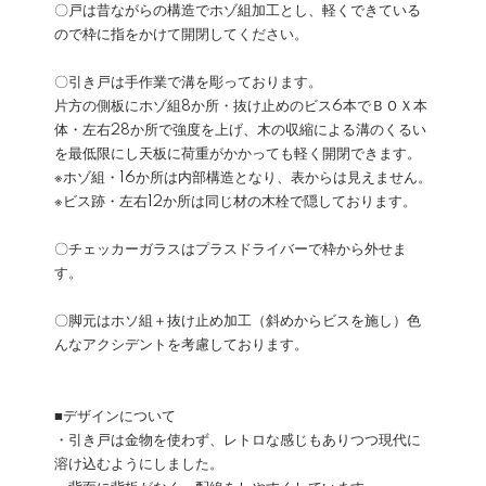
〇戸は昔ながらの構造でホゾ組加工とし、軽くできている
ので枠に指をかけて開閉してください。
〇引き戸は手作業で溝を彫っております。
片方の側板にホゾ組8か所・抜け止めのビス6本でＢＯＸ本
体・左右28か所で強度を上げ、木の収縮による溝のくるい
を最低限にし天板に荷重がかかっても軽く開閉できます。
※ホゾ組・16か所は内部構造となり、表からは見えません。
※ビス跡・左右12か所は同じ材の木栓で隠しております。
〇チェッカーガラスはプラスドライバーで枠から外せま
す。
〇脚元はホソ組＋抜け止め加工（斜めからビスを施し）色
んなアクシデントを考慮しております。
■デザインについて
・引き戸は金物を使わず、レトロな感じもありつつ現代に
溶け込むようにしました。