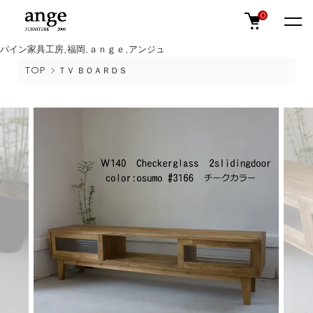
0
パイン家具工房,福岡,ａｎｇｅ,アンジュ
TOP
ＴＶ ＢＯＡＲＤＳ