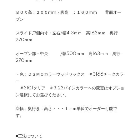
ＢＯＸ高：２００mm・脚高 ：１６０mm 背面オー
プン
スライド戸側内寸・左右/幅413ｍｍ 高163ｍｍ 奥行
270ｍｍ
オープン部・中央 /幅500ｍｍ 高163ｍｍ 奥行
270ｍｍ
・色：ＯＳＭＯカラーウッドワックス ＃3166チークカラ
ー
＃3101クリア ＃3123パインカラーへの変更はオプショ
ン選択にてお選びください。
◎幅，奥行き，高さ・・・１ｃｍ単位でオーダー可能で
す。
■工法について